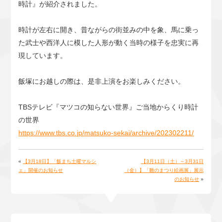
時計』が紹介されました。
時計が左右に開き、昔ながらの街並みの中を象、馬に乗っ
た武士や西洋人に模した人形が動く当時の様子を忠実に再
現しています。
飯塚にお越しの際は、是非上演をお楽しみください。
TBSテレビ『マツコの知らない世界』ご当地からくり時計
の世界
https://www.tbs.co.jp/matsuko-sekai/archive/202302211/
«
【3月18日】「飯まち土曜マルシ
【3月11日（土）～3月31日
ェ」開催のお知らせ
（金）】「雛のまつり絵画展」展示
のお知らせ
»