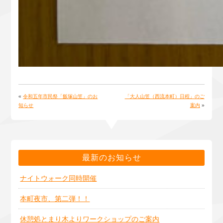
«
令和五年市民祭「飯塚山笠」のお
「大人山笠（西流本町）日程」のご
知らせ
案内
»
最新のお知らせ
ナイトウォーク同時開催
本町夜市、第二弾！！
休憩処とまり木よりワークショップのご案内