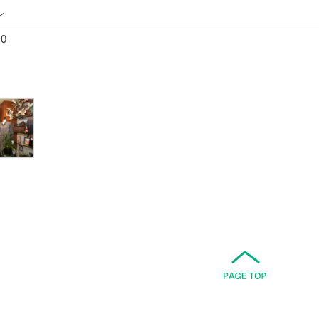
ン
0
て